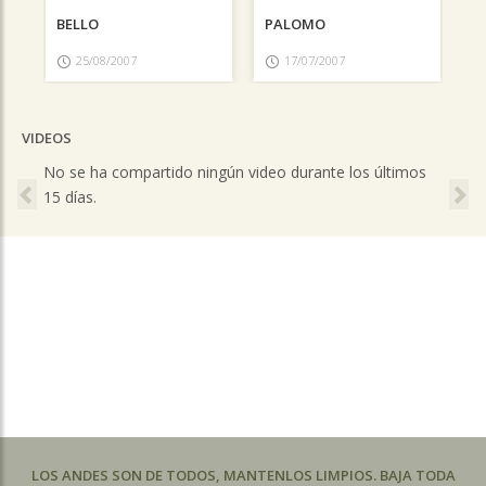
BELLO
PALOMO
25/08/2007
17/07/2007
VIDEOS
Previous
Ne
No se ha compartido ningún video durante los últimos
15 días.
LOS ANDES SON DE TODOS, MANTENLOS LIMPIOS. BAJA TODA