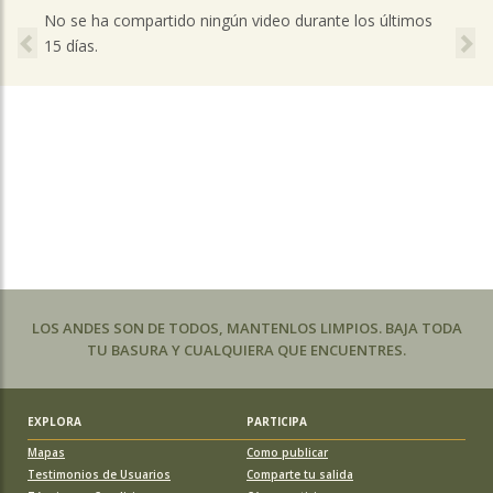
Previous
Ne
No se ha compartido ningún video durante los últimos
15 días.
LOS ANDES SON DE TODOS, MANTENLOS LIMPIOS. BAJA TODA
TU BASURA Y CUALQUIERA QUE ENCUENTRES.
EXPLORA
PARTICIPA
Mapas
Como publicar
Testimonios de Usuarios
Comparte tu salida