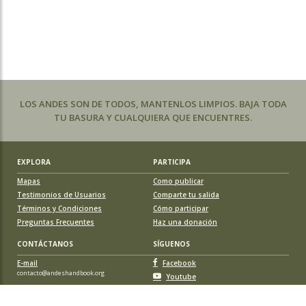
LOS ANDES SON DE TODOS, MANTENLOS LIMPIOS. BAJA TODA
TU BASURA Y CUALQUIERA QUE ENCUENTRES.
EXPLORA
PARTICIPA
Mapas
Como publicar
Testimonios de Usuarios
Comparte tu salida
Términos y Condiciones
Cómo participar
Preguntas Frecuentes
Haz una donación
CONTÁCTANOS
SÍGUENOS
E-mail
Facebook
contacto@andeshandbook.org
Youtube
Instagram