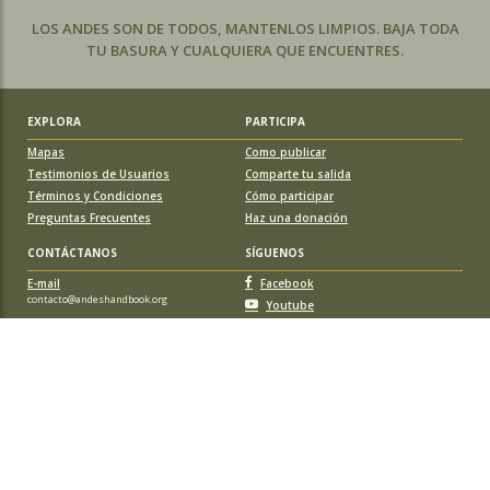
LOS ANDES SON DE TODOS, MANTENLOS LIMPIOS. BAJA TODA
TU BASURA Y CUALQUIERA QUE ENCUENTRES.
EXPLORA
PARTICIPA
Mapas
Como publicar
Testimonios de Usuarios
Comparte tu salida
Términos y Condiciones
Cómo participar
Preguntas Frecuentes
Haz una donación
CONTÁCTANOS
SÍGUENOS
E-mail
Facebook
contacto@andeshandbook.org
Youtube
Instagram
APOYA A ANDESHANDBOOK
Suscríbete
y accede a todos los contenidos sin limitaciones. O colabora
con una nueva ruta o montaña y obtén una suscripción gratis y de por vida.
© 2026 Sociedad Geográfica de Documentación Andina, todos los
derechos reservados. Santiago de Chile.