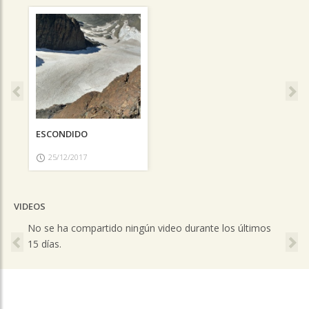
Previous
Ne
ESCONDIDO
25/12/2017
VIDEOS
Previous
Ne
No se ha compartido ningún video durante los últimos
15 días.