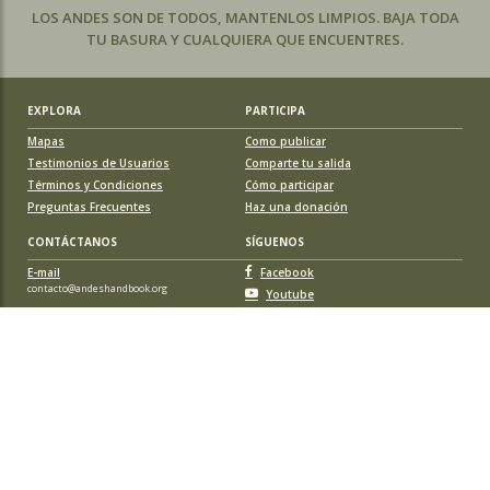
LOS ANDES SON DE TODOS, MANTENLOS LIMPIOS. BAJA TODA
TU BASURA Y CUALQUIERA QUE ENCUENTRES.
EXPLORA
PARTICIPA
Mapas
Como publicar
Testimonios de Usuarios
Comparte tu salida
Términos y Condiciones
Cómo participar
Preguntas Frecuentes
Haz una donación
CONTÁCTANOS
SÍGUENOS
E-mail
Facebook
contacto@andeshandbook.org
Youtube
Instagram
APOYA A ANDESHANDBOOK
Suscríbete
y accede a todos los contenidos sin limitaciones. O colabora
con una nueva ruta o montaña y obtén una suscripción gratis y de por vida.
© 2026 Sociedad Geográfica de Documentación Andina, todos los
derechos reservados. Santiago de Chile.