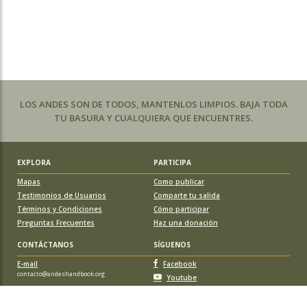
LOS ANDES SON DE TODOS, MANTENLOS LIMPIOS. BAJA TODA
TU BASURA Y CUALQUIERA QUE ENCUENTRES.
EXPLORA
PARTICIPA
Mapas
Como publicar
Testimonios de Usuarios
Comparte tu salida
Términos y Condiciones
Cómo participar
Preguntas Frecuentes
Haz una donación
CONTÁCTANOS
SÍGUENOS
E-mail
Facebook
contacto@andeshandbook.org
Youtube
Instagram