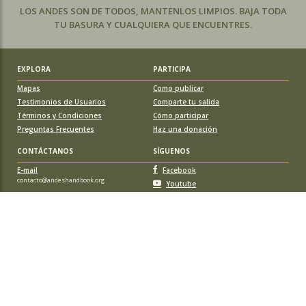
LOS ANDES SON DE TODOS, MANTENLOS LIMPIOS. BAJA TODA
TU BASURA Y CUALQUIERA QUE ENCUENTRES.
EXPLORA
PARTICIPA
Mapas
Como publicar
Testimonios de Usuarios
Comparte tu salida
Términos y Condiciones
Cómo participar
Preguntas Frecuentes
Haz una donación
CONTÁCTANOS
SÍGUENOS
E-mail
Facebook
contacto@andeshandbook.org
Youtube
Instagram
APOYA A ANDESHANDBOOK
Suscríbete
y accede a todos los contenidos sin limitaciones. O colabora
con una nueva ruta o montaña y obtén una suscripción gratis y de por vida.
© 2026 Sociedad Geográfica de Documentación Andina, todos los
derechos reservados. Santiago de Chile.