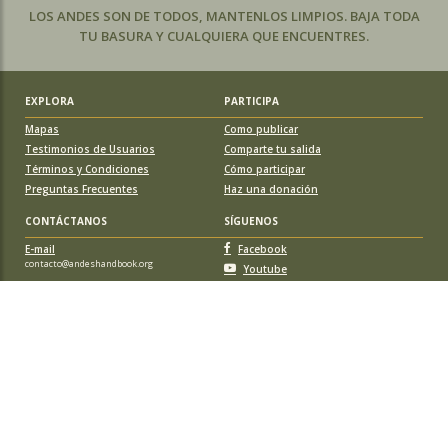
LOS ANDES SON DE TODOS, MANTENLOS LIMPIOS. BAJA TODA
TU BASURA Y CUALQUIERA QUE ENCUENTRES.
EXPLORA
PARTICIPA
Mapas
Como publicar
Testimonios de Usuarios
Comparte tu salida
Términos y Condiciones
Cómo participar
Preguntas Frecuentes
Haz una donación
CONTÁCTANOS
SÍGUENOS
E-mail
Facebook
contacto@andeshandbook.org
Youtube
Instagram
APOYA A ANDESHANDBOOK
Suscríbete
y accede a todos los contenidos sin limitaciones. O colabora
con una nueva ruta o montaña y obtén una suscripción gratis y de por vida.
© 2026 Sociedad Geográfica de Documentación Andina, todos los
derechos reservados. Santiago de Chile.