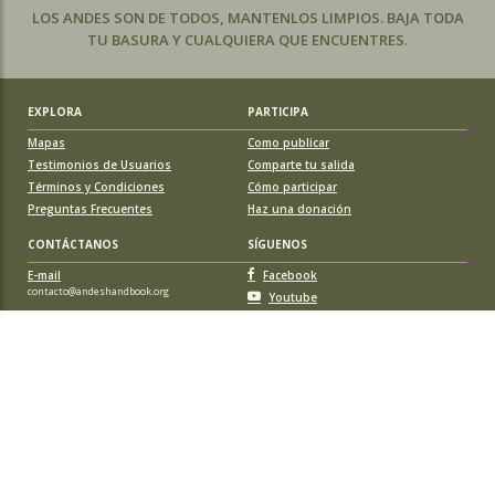
LOS ANDES SON DE TODOS, MANTENLOS LIMPIOS. BAJA TODA
TU BASURA Y CUALQUIERA QUE ENCUENTRES.
EXPLORA
PARTICIPA
Mapas
Como publicar
Testimonios de Usuarios
Comparte tu salida
Términos y Condiciones
Cómo participar
Preguntas Frecuentes
Haz una donación
CONTÁCTANOS
SÍGUENOS
E-mail
Facebook
contacto@andeshandbook.org
Youtube
Instagram
APOYA A ANDESHANDBOOK
Suscríbete
y accede a todos los contenidos sin limitaciones. O colabora
con una nueva ruta o montaña y obtén una suscripción gratis y de por vida.
© 2026 Sociedad Geográfica de Documentación Andina, todos los
derechos reservados. Santiago de Chile.