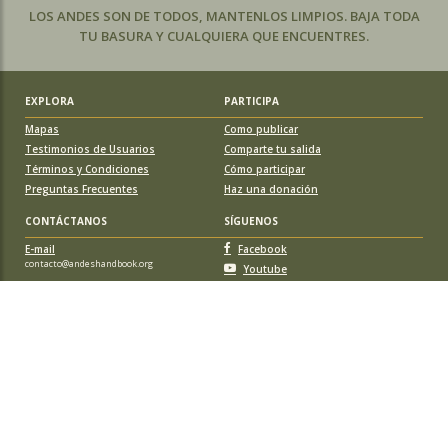
LOS ANDES SON DE TODOS, MANTENLOS LIMPIOS. BAJA TODA
TU BASURA Y CUALQUIERA QUE ENCUENTRES.
EXPLORA
PARTICIPA
Mapas
Como publicar
Testimonios de Usuarios
Comparte tu salida
Términos y Condiciones
Cómo participar
Preguntas Frecuentes
Haz una donación
CONTÁCTANOS
SÍGUENOS
E-mail
Facebook
contacto@andeshandbook.org
Youtube
Instagram
APOYA A ANDESHANDBOOK
Suscríbete
y accede a todos los contenidos sin limitaciones. O colabora
con una nueva ruta o montaña y obtén una suscripción gratis y de por vida.
© 2026 Sociedad Geográfica de Documentación Andina, todos los
derechos reservados. Santiago de Chile.