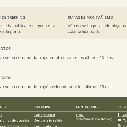
 DE TREKKING
RUTAS DE MONTAÑISMO
 se ha publicado ninguna ruta
Aún no se ha publicado ninguna
rada por ti.
colaborada por ti.
FOTOS
vious
No se ha compartido ninguna foto durante los últimos 15 días.
VIDEOS
vious
No se ha compartido ningún video durante los últimos 15 días.
LORA
PARTICIPA
CONTÁCTANOS
SÍGU
as
Como publicar
E-mail
Fac
contacto@andeshandbook.org
imonios de Usuarios
Comparte tu salida
Yo
inos y Condiciones
Cómo participar
In