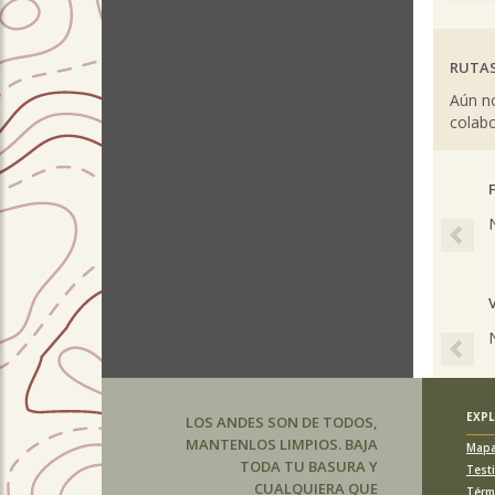
RUTAS
Aún no
colabo
Pre
Pre
EXP
LOS ANDES SON DE TODOS,
MANTENLOS LIMPIOS. BAJA
Map
TODA TU BASURA Y
Test
CUALQUIERA QUE
Térm