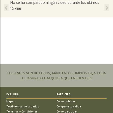
Previous
Ne
No se ha compartido ningún video durante los últimos
15 días.
LOS ANDES SON DE TODOS, MANTENLOS LIMPIOS. BAJA TODA
TU BASURA Y CUALQUIERA QUE ENCUENTRES.
EXPLORA
PARTICIPA
Mapas
Como publicar
Testimonios de Usuarios
Comparte tu salida
Términos y Condiciones
Cómo participar