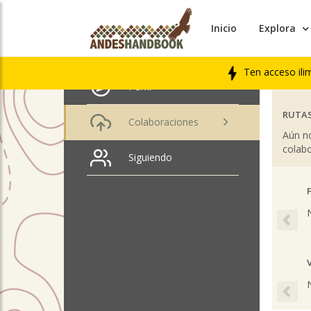
Inicio
Explora
ÚLTIM
Fabricio Bussolini
LIBRO
Ten acceso ili
Perfil
RUTAS
Colaboraciones
Aún no
colabo
Siguiendo
Pre
Pre