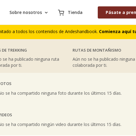
Sobre nosotros
Tienda
Pásate a pre
AS COLABORACIONES PUBLICADAS
S DE CUMBRES
COMENTARIOS DE TREKKING
mitado a todos los contenidos de Andeshandbook.
Comienza aquí tu
 DE TREKKING
RUTAS DE MONTAÑISMO
 se ha publicado ninguna ruta
Aún no se ha publicado ninguna
rada por ti.
colaborada por ti.
FOTOS
vious
No se ha compartido ninguna foto durante los últimos 15 días.
VIDEOS
vious
No se ha compartido ningún video durante los últimos 15 días.