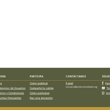
LORA
PARTICIPA
CONTÁCTANOS
SÍGU
as
Como publicar
E-mail
Fac
contacto@andeshandbook.org
imonios de Usuarios
Comparte tu salida
Yo
inos y Condiciones
Cómo participar
In
untas Frecuentes
Haz una donación