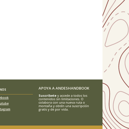
APOYA A ANDESHANDBOOK
ENOS
Suscríbete
y accede a todos los
ebook
contenidos sin limitaciones. O
colabora con una nueva ruta o
utube
montaña y obtén una suscripción
stagram
gratis y de por vida.