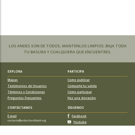
LOS ANDES SON DE TODOS, MANTENLOS LIMPIOS. BAJA TODA
TU BASURA Y CUALQUIERA QUE ENCUENTRES.
EXPLORA
PARTICIPA
Mapas
Como publicar
Testimonios de Usuarios
Comparte tu salida
Términos y Condiciones
Cómo participar
Preguntas Frecuentes
Haz una donación
CONTÁCTANOS
SÍGUENOS
E-mail
Facebook
contacto@andeshandbook.org
Youtube
Instagram