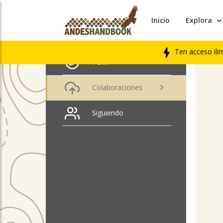
Inicio
Explora
ÚLTIM
Joaquin Muñoz
LIBRO
Ten acceso ili
Perfil
Colaboraciones
Siguiendo