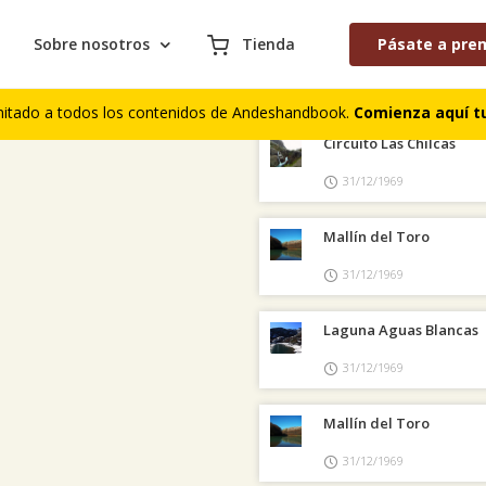
Sobre nosotros
Tienda
Pásate a pre
AS COLABORACIONES PUBLICADAS
S DE CUMBRES
COMENTARIOS DE TREKKING
mitado a todos los contenidos de Andeshandbook.
Comienza aquí tu
Circuito Las Chilcas
31/12/1969
Mallín del Toro
31/12/1969
Laguna Aguas Blancas
31/12/1969
Mallín del Toro
31/12/1969