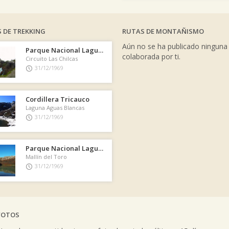
 DE TREKKING
RUTAS DE MONTAÑISMO
Aún no se ha publicado ninguna
Parque Nacional Laguna del Laja
colaborada por ti.
Circuito Las Chilcas
31/12/1969
Cordillera Tricauco
Laguna Aguas Blancas
31/12/1969
Parque Nacional Laguna del Laja
Mallín del Toro
31/12/1969
FOTOS