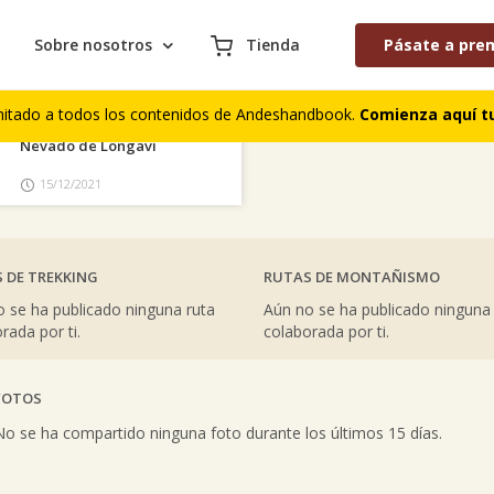
Sobre nosotros
Tienda
Pásate a pre
AS COLABORACIONES PUBLICADAS
S DE CUMBRES
COMENTARIOS DE TREKKING
mitado a todos los contenidos de Andeshandbook.
Comienza aquí tu
Nevado de Longaví
15/12/2021
 DE TREKKING
RUTAS DE MONTAÑISMO
 se ha publicado ninguna ruta
Aún no se ha publicado ninguna
rada por ti.
colaborada por ti.
FOTOS
vious
No se ha compartido ninguna foto durante los últimos 15 días.