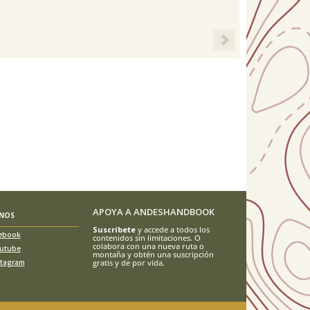
Next
APOYA A ANDESHANDBOOK
ENOS
Suscríbete
y accede a todos los
ebook
contenidos sin limitaciones. O
colabora con una nueva ruta o
utube
montaña y obtén una suscripción
stagram
gratis y de por vida.