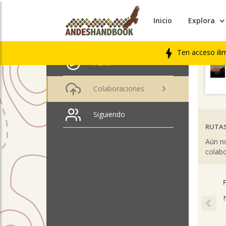
Inicio
Explora
ÚLTIM
Lucas Ortega
LIBRO
Ten acceso ili
Perfil
Colaboraciones
Siguiendo
RUTAS
Aún no
colabo
Pre