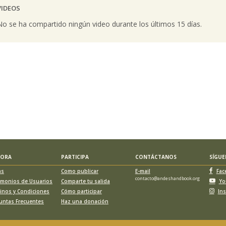
VIDEOS
vious
No se ha compartido ningún video durante los últimos 15 días.
LORA
PARTICIPA
CONTÁCTANOS
SÍGU
as
Como publicar
E-mail
Fac
contacto@andeshandbook.org
imonios de Usuarios
Comparte tu salida
Yo
inos y Condiciones
Cómo participar
In
untas Frecuentes
Haz una donación