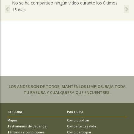
Previous
Ne
No se ha compartido ningún video durante los últimos
15 días.
LOS ANDES SON DE TODOS, MANTENLOS LIMPIOS. BAJA TODA
TU BASURA Y CUALQUIERA QUE ENCUENTRES.
EXPLORA
PARTICIPA
Mapas
Como publicar
Testimonios de Usuarios
Comparte tu salida
Términos y Condiciones
Cómo participar