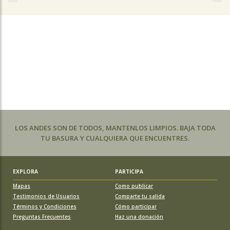
LOS ANDES SON DE TODOS, MANTENLOS LIMPIOS. BAJA TODA
TU BASURA Y CUALQUIERA QUE ENCUENTRES.
EXPLORA
PARTICIPA
Mapas
Como publicar
Testimonios de Usuarios
Comparte tu salida
Términos y Condiciones
Cómo participar
Preguntas Frecuentes
Haz una donación