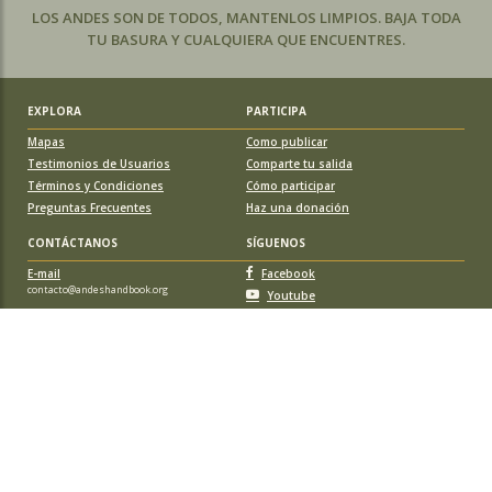
LOS ANDES SON DE TODOS, MANTENLOS LIMPIOS. BAJA TODA
TU BASURA Y CUALQUIERA QUE ENCUENTRES.
EXPLORA
PARTICIPA
Mapas
Como publicar
Testimonios de Usuarios
Comparte tu salida
Términos y Condiciones
Cómo participar
Preguntas Frecuentes
Haz una donación
CONTÁCTANOS
SÍGUENOS
E-mail
Facebook
contacto@andeshandbook.org
Youtube
Instagram
APOYA A ANDESHANDBOOK
Suscríbete
y accede a todos los contenidos sin limitaciones. O colabora
con una nueva ruta o montaña y obtén una suscripción gratis y de por vida.
© 2026 Sociedad Geográfica de Documentación Andina, todos los
derechos reservados. Santiago de Chile.