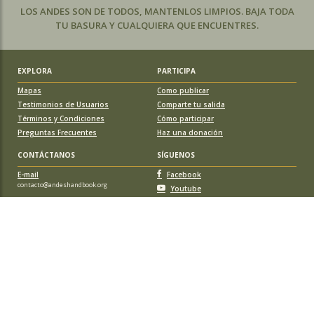
LOS ANDES SON DE TODOS, MANTENLOS LIMPIOS. BAJA TODA
TU BASURA Y CUALQUIERA QUE ENCUENTRES.
EXPLORA
PARTICIPA
Mapas
Como publicar
Testimonios de Usuarios
Comparte tu salida
Términos y Condiciones
Cómo participar
Preguntas Frecuentes
Haz una donación
CONTÁCTANOS
SÍGUENOS
E-mail
Facebook
contacto@andeshandbook.org
Youtube
Instagram
APOYA A ANDESHANDBOOK
Suscríbete
y accede a todos los contenidos sin limitaciones. O colabora
con una nueva ruta o montaña y obtén una suscripción gratis y de por vida.
© 2026 Sociedad Geográfica de Documentación Andina, todos los
derechos reservados. Santiago de Chile.