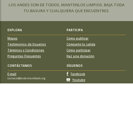
LOS ANDES SON DE TODOS, MANTENLOS LIMPIOS. BAJA TODA
TU BASURA Y CUALQUIERA QUE ENCUENTRES.
EXPLORA
PARTICIPA
Mapas
Como publicar
Testimonios de Usuarios
Comparte tu salida
Términos y Condiciones
Cómo participar
Preguntas Frecuentes
Haz una donación
CONTÁCTANOS
SÍGUENOS
E-mail
Facebook
contacto@andeshandbook.org
Youtube
Instagram
APOYA A ANDESHANDBOOK
Suscríbete
y accede a todos los contenidos sin limitaciones. O colabora
con una nueva ruta o montaña y obtén una suscripción gratis y de por vida.
© 2026 Sociedad Geográfica de Documentación Andina, todos los
derechos reservados. Santiago de Chile.