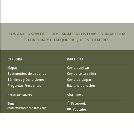
LOS ANDES SON DE TODOS, MANTENLOS LIMPIOS. BAJA TODA
TU BASURA Y CUALQUIERA QUE ENCUENTRES.
EXPLORA
PARTICIPA
Mapas
Como publicar
Testimonios de Usuarios
Comparte tu salida
Términos y Condiciones
Cómo participar
Preguntas Frecuentes
Haz una donación
CONTÁCTANOS
SÍGUENOS
E-mail
Facebook
contacto@andeshandbook.org
Youtube
Instagram
APOYA A ANDESHANDBOOK
Suscríbete
y accede a todos los contenidos sin limitaciones. O colabora