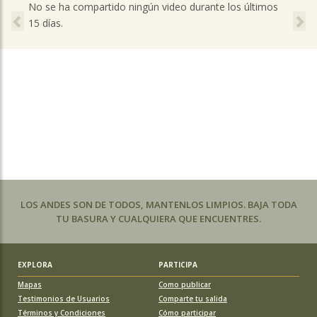
Previous
Ne
No se ha compartido ningún video durante los últimos
15 días.
LOS ANDES SON DE TODOS, MANTENLOS LIMPIOS. BAJA TODA
TU BASURA Y CUALQUIERA QUE ENCUENTRES.
EXPLORA
PARTICIPA
Mapas
Como publicar
Testimonios de Usuarios
Comparte tu salida
Términos y Condiciones
Cómo participar