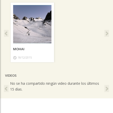
Previous
Ne
MOHAI
18/12/2015
VIDEOS
Previous
Ne
No se ha compartido ningún video durante los últimos
15 días.