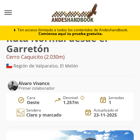
Montaña
Cerro Caquicito
Normal desde el Garretón
Ten acceso ilimitado a todos los contenidos de Andeshandbook.
Comienza aquí tu prueba gratuita.
Ruta Normal desde el
Garretón
Cerro Caquicito (2.030m)
Región de Valparaíso, El Melón
Álvaro Vivanco
Primer colaborador
Cara
Desnivel
Jornadas
Oeste
1.257m
1
Sendero
Actualizado el
Claro y marcado
23-11-2025