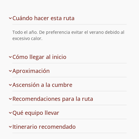
Descripción
Cuándo hacer esta ruta
de
la
Todo el año. De preferencia evitar el verano debido al
ruta
excesivo calor.
de
Cómo llegar al inicio
la
ruta
Aproximación
Ascensión a la cumbre
Recomendaciones para la ruta
Qué equipo llevar
Cuál
Itinerario recomendado
es
el