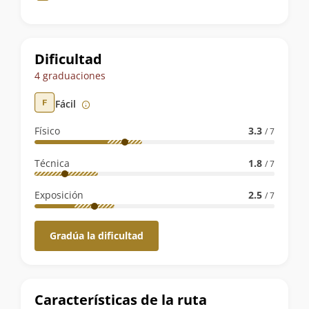
de
la
ruta
Dificultad
4 graduaciones
Fácil
Físico
3.3
/ 7
Técnica
1.8
/ 7
Exposición
2.5
/ 7
Gradúa la dificultad
Características de la ruta