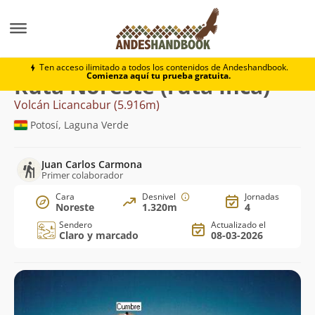
Montaña
Volcán Licancabur
Noreste (ruta Inca)
Ten acceso ilimitado a todos los contenidos de Andeshandbook.
Comienza aquí tu prueba gratuita.
Ruta Noreste (ruta Inca)
Volcán Licancabur (5.916m)
Potosí, Laguna Verde
Juan Carlos Carmona
Primer colaborador
Cara
Desnivel
Jornadas
Noreste
1.320m
4
Sendero
Actualizado el
Claro y marcado
08-03-2026