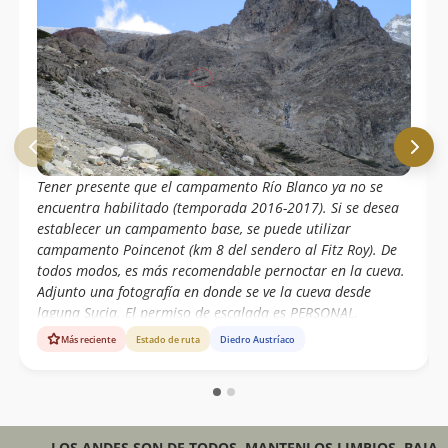
Tener presente que el campamento Río Blanco ya no se
encuentra habilitado (temporada 2016-2017). Si se desea
establecer un campamento base, se puede utilizar
campamento Poincenot (km 8 del sendero al Fitz Roy). De
todos modos, es más recomendable pernoctar en la cueva.
Adjunto una fotografía en donde se ve la cueva desde
laguna Sucia. El permiso de escalada es PERSONAL,
GRATUITO Y OBLIGATORIO, y se puede adquirir en el centro
Más reciente
Estado de ruta
Diedro Austríaco
de visitantes de la Administración de Parques Nacionales
en El Chaltén. Es recomendable contar con equipo de
comunicación VHF, ya que no hay señal de teléfono móvil.
La frecuencia de Parques nacionales puede ser utilizada en
caso de emergencia. Frecuencia directa: 150.395; RPT: tx
LOS ANDES SON DE TODOS, MANTENLOS LIMPIOS. BAJA