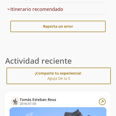
Cuál
Itinerario recomendado
es
el
Reporta un error
Actividad reciente
¡Comparte tu experiencia!
Aguja De la S
Tomás Esteban Reus
2016-01-05