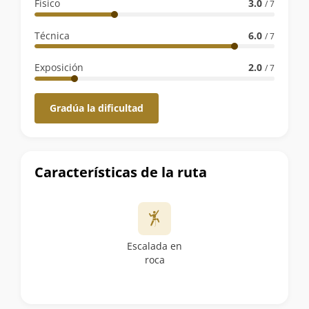
la
Físico
3.0
/ 7
ruta
Técnica
6.0
/ 7
Exposición
2.0
/ 7
Gradúa la dificultad
Características de la ruta
Escalada en
roca