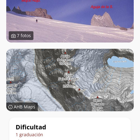
7 fotos
AHB Maps
Datos
Dificultad
de
1 graduación