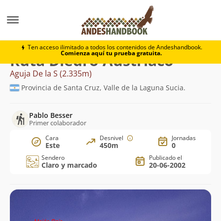
Montaña
Aguja De la S
Diedro Austríaco
Ten acceso ilimitado a todos los contenidos de Andeshandbook.
Comienza aquí tu prueba gratuita.
Ruta Diedro Austríaco
Aguja De la S (2.335m)
Provincia de Santa Cruz, Valle de la Laguna Sucia.
Pablo Besser
Primer colaborador
Cara
Desnivel
Jornadas
Este
450m
0
Sendero
Publicado el
Claro y marcado
20-06-2002