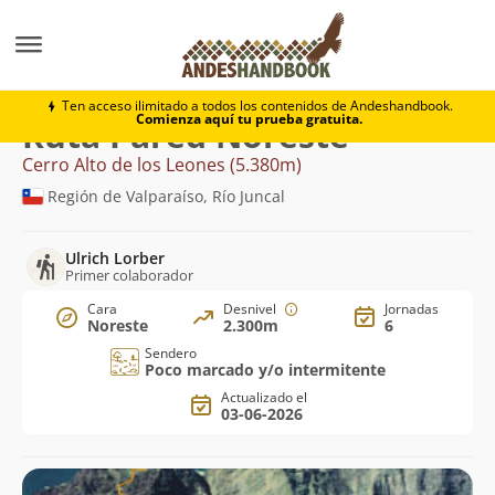
Montaña
Cerro Alto de los Leones
Pared Noreste
Ten acceso ilimitado a todos los contenidos de Andeshandbook.
Comienza aquí tu prueba gratuita.
Ruta Pared Noreste
Cerro Alto de los Leones (5.380m)
Región de Valparaíso, Río Juncal
Ulrich Lorber
Primer colaborador
Cara
Desnivel
Jornadas
Noreste
2.300m
6
Sendero
Poco marcado y/o intermitente
Actualizado el
03-06-2026