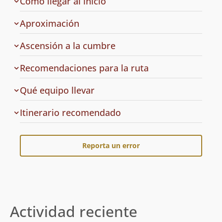
de
Cómo llegar al inicio
la
ruta
Aproximación
Ascensión a la cumbre
Recomendaciones para la ruta
Qué equipo llevar
Cuál
Itinerario recomendado
es
el
Reporta un error
Actividad reciente