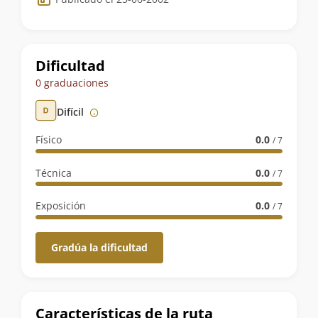
de
la
ruta
Dificultad
0 graduaciones
Difícil
Físico
0.0
/ 7
Técnica
0.0
/ 7
Exposición
0.0
/ 7
Gradúa la dificultad
Características de la ruta