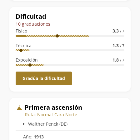
la
ruta
Dificultad
10 graduaciones
Físico
3.3
/ 7
Técnica
1.3
/ 7
Exposición
1.8
/ 7
Gradúa la dificultad
Primera ascensión
Ruta: Normal-Cara Norte
Walther Penck (DE)
Año:
1913