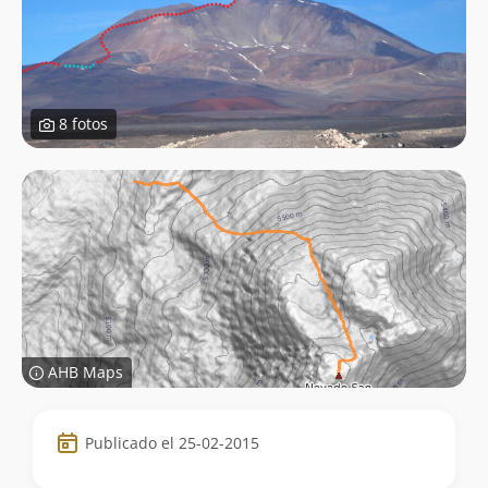
8 fotos
AHB Maps
Datos
Publicado el 25-02-2015
de