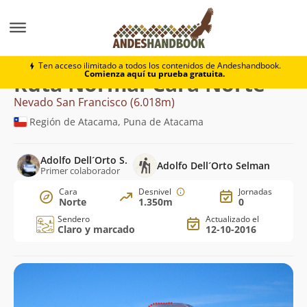
Montaña
Nevado San Francisco
Normal-Cara Norte
Ten acceso ilimitado a todos los contenidos de Andeshandbook.
Comienza aquí tu prueba gratuita.
Ruta Normal-Cara Norte
Nevado San Francisco (6.018m)
Región de Atacama, Puna de Atacama
Adolfo Dell´Orto S.
Adolfo Dell´Orto Selman
Primer colaborador
Cara
Desnivel
Jornadas
Norte
1.350m
0
Sendero
Actualizado el
Claro y marcado
12-10-2016