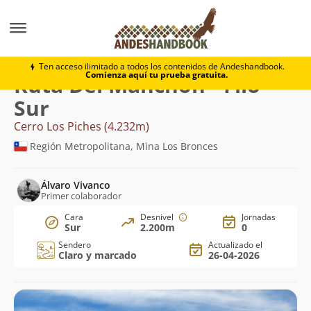
Montaña
Cerro Los Piches
Del Manchón - Filo Sur
Ten acceso ilimitado a todos los contenidos de Andeshandbook.
Comienza aquí tu prueba gratuita.
Ruta Del Manchón - Filo
Sur
Cerro Los Piches (4.232m)
Región Metropolitana, Mina Los Bronces
Álvaro Vivanco
Primer colaborador
Cara
Desnivel
Jornadas
Sur
2.200m
0
Sendero
Actualizado el
Claro y marcado
26-04-2026