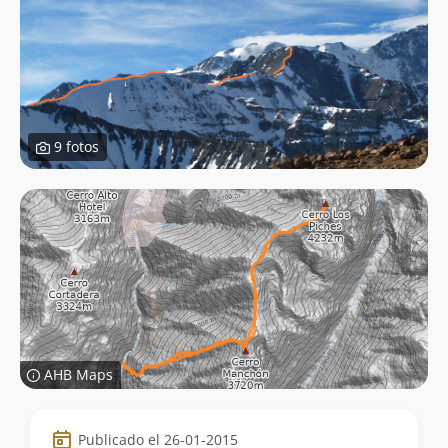
9 fotos
AHB Maps
Datos
Publicado el 26-01-2015