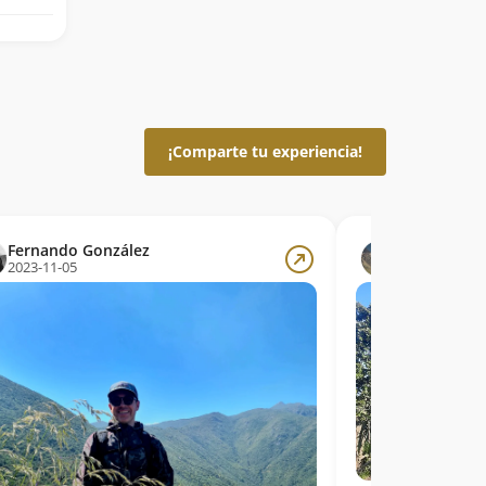
¡Comparte tu experiencia!
Fernando González
Claudio Ma
2023-11-05
2023-10-07