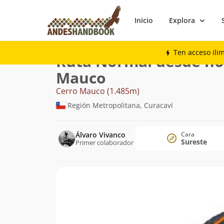
Inicio
Explora
Montaña
Cerro Mauco
Normal desde 
Ten acceso ili
Ruta Normal desde ho
Mauco
Cerro Mauco (1.485m)
Región Metropolitana, Curacaví
Álvaro Vivanco
Cara
Sureste
Primer colaborador