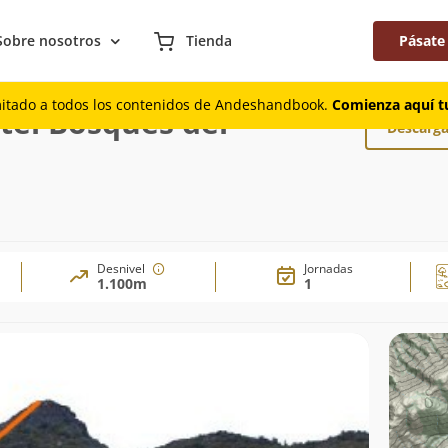
Sobre nosotros
Tienda
Pásate
hotel Bosques del Mauco
mitado a todos los contenidos de Andeshandbook.
Comienza aquí tu
tel Bosques del
Descarga
Desnivel
Jornadas
1.100m
1