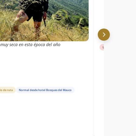
 muy seca en esta época del año
Libro de cumbre
Nor
do de ruta
Normal desde hotel Bosques del Mauco