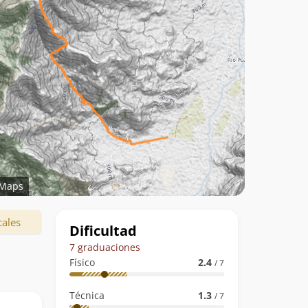
Maps
Datos
cales
Dificultad
de
7 graduaciones
la
Físico
2.4
/ 7
ruta
Técnica
1.3
/ 7