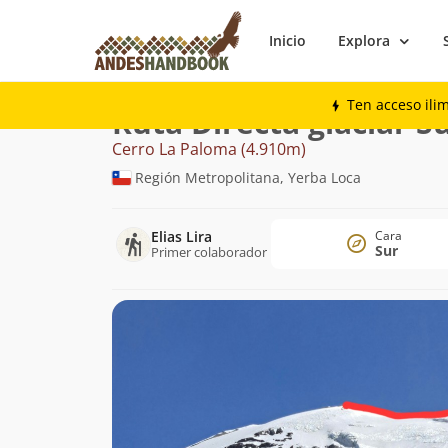
Inicio
Explora
Montaña
Cerro La Paloma
Directa glac
Ten acceso ili
Ruta Directa glaciar S
Cerro La Paloma (4.910m)
Región Metropolitana, Yerba Loca
Elias Lira
Cara
Sur
Primer colaborador