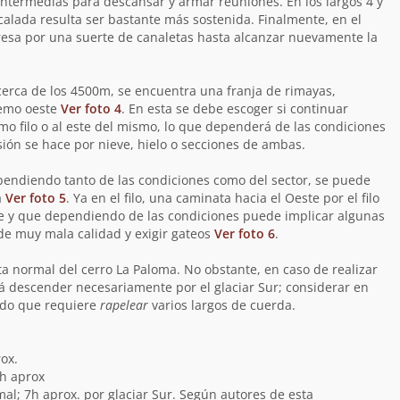
 intermedias para descansar y armar reuniones. En los largos 4 y
calada resulta ser bastante más sostenida. Finalmente, en el
gresa por una suerte de canaletas hasta alcanzar nuevamente la
cerca de los 4500m, se encuentra una franja de rimayas,
remo oeste
Ver foto 4
. En esta se debe escoger si continuar
ismo filo o al este del mismo, lo que dependerá de las condiciones
sión se hace por nieve, hielo o secciones de ambas.
ependiendo tanto de las condiciones como del sector, se puede
a
Ver foto 5
. Ya en el filo, una caminata hacia el Oeste por el filo
e y que dependiendo de las condiciones puede implicar algunas
de muy mala calidad y exigir gateos
Ver foto 6
.
a normal del cerro La Paloma. No obstante, en caso de realizar
rá descender necesariamente por el glaciar Sur; considerar en
ado que requiere
rapelear
varios largos de cuerda.
ox.
7h aprox
al; 7h aprox. por glaciar Sur. Según autores de esta