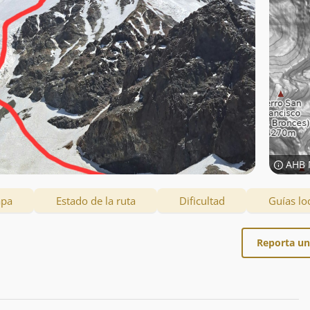
AHB 
apa
Estado de la ruta
Dificultad
Guías lo
Reporta un