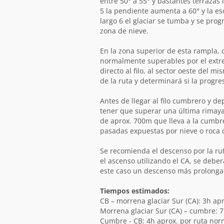
entre 50° a 55° y bastantes terrazas
5 la pendiente aumenta a 60° y la es
largo 6 el glaciar se tumba y se pro
zona de nieve.
En la zona superior de esta rampla, 
normalmente superables por el ext
directo al filo, al sector oeste del m
de la ruta y determinará si la progre
Antes de llegar al filo cumbrero y d
tener que superar una última rimay
de aprox. 700m que lleva a la cumbr
pasadas expuestas por nieve o roca 
Se recomienda el descenso por la rut
el ascenso utilizando el CA, se debe
este caso un descenso más prolong
Tiempos estimados:
CB – morrena glaciar Sur (CA): 3h apr
Morrena glaciar Sur (CA) – cumbre: 
Cumbre - CB: 4h aprox. por ruta norm