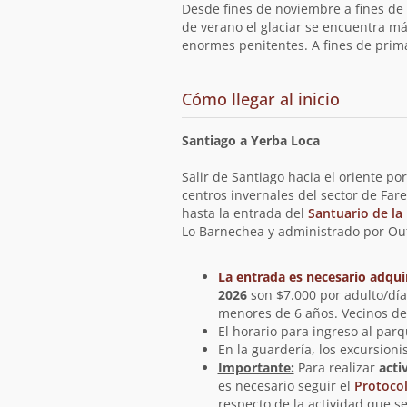
ruta
Desde fines de noviembre a fines de
de verano el glaciar se encuentra má
enormes penitentes. A fines de prima
de
Cómo llegar al inicio
la
ruta
Santiago a Yerba Loca
Salir de Santiago hacia el oriente p
centros invernales del sector de Far
hasta la entrada del
Santuario de la
Lo Barnechea y administrado por Out
La entrada es necesario adqui
2026
son $7.000 por adulto/día,
menores de 6 años. Vecinos de
El horario para ingreso al parq
En la guardería, los excursioni
Importante:
Para realizar
acti
es necesario seguir el
Protoco
respecto de la actividad que se