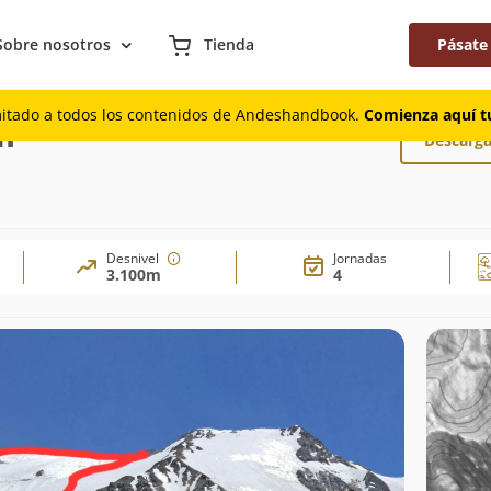
Sobre nosotros
Tienda
Pásate
iar Sur
mitado a todos los contenidos de Andeshandbook.
Comienza aquí tu
ur
Descarga
Desnivel
Jornadas
3.100m
4