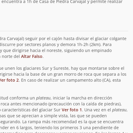
 encuentra a 1h de Casa de Piedra Carvajal y permite realizar
a Carvajal) seguir por el cajón hasta divisar el glaciar colgante
discurre por sectores planos y demora 1h-2h (2km). Para
ay que dirigirse hacia el noreste, siguiendo un empinado
a norte del
Altar Falso
.
se unen los glaciares Sur y Sureste, hay que montarse sobre el
rigirse hacia la base de un gran morro de roca que separa a los
Ver foto 2
. En caso de realizar un campamento alto (CA), esta
altitud conforma un
plateau
, iniciar la marcha en dirección
 roca antes mencionado (precaución con la caída de piedras),
 características del glaciar Sur
Ver foto 1
. Una vez en el
plateau
,
pas que se aprecian a simple vista, las que se pueden
asegurando. La rampa más recomendad es la que se encuentra
nder en 6 largos, teniendo los primeros 3 una pendiente de