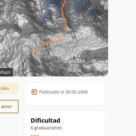
Maps
Datos
cales
Publicado el 30-06-2008
de
la
 error
ruta
Dificultad
6 graduaciones