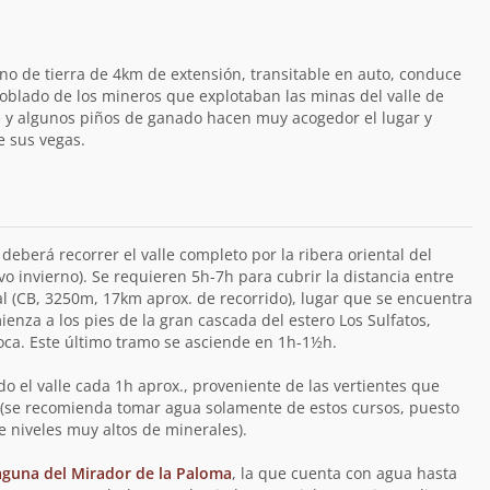
no de tierra de 4km de extensión, transitable en auto, conduce
oblado de los mineros que explotaban las minas del valle de
 y algunos piños de ganado hacen muy acogedor el lugar y
e sus vegas.
deberá recorrer el valle completo por la ribera oriental del
vo invierno). Se requieren 5h-7h para cubrir la distancia entre
jal (CB, 3250m, 17km aprox. de recorrido), lugar que se encuentra
enza a los pies de la gran cascada del estero Los Sulfatos,
Loca. Este último tramo se asciende en 1h-1½h.
do el valle cada 1h aprox., proveniente de las vertientes que
le (se recomienda tomar agua solamente de estos cursos, puesto
e niveles muy altos de minerales).
aguna del Mirador de la Paloma
, la que cuenta con agua hasta