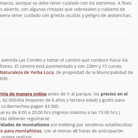
 marzo, aunque se debe tener cuidado con los extremos. A fines
s abierto, con algunas rimayas que sobresalen y cubierto de
vera tener cuidado con grietas ocultas y peligro de avalanchas.
or avenida Las Condes y tomar el camino que conduce hacia los
ellones. El camino está pavimentado y son 22km y 15 curvas
 Naturaleza de Yerba Loca
, de propiedad de la Municipalidad de
life.
rirla de manera online
antes de ir al parque, los
precios en el
 $2.500/día (mayores de 6 años y tercera edad) y gratis para
 Lo Barnechea pagan $3.000.
ue es de 8:00 a 20:00 hrs (ingreso máximo a las 15:00 hrs.)
stas deberán registrarse.
vidades de montañismo
(no trekking por senderos establecidos)
lo para montañistas
, con al menos 48 horas de anticipación
 quiere realizar.