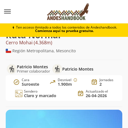
Montaña
Cerro Mohai
Normal
Ten acceso ilimitado a todos los contenidos de Andeshandbook.
Comienza aquí tu prueba gratuita.
Ruta Normal
Cerro Mohai (4.368m)
Región Metropolitana, Mesoncito
Patricio Montes
Patricio Montes
Primer colaborador
Cara
Desnivel
Jornadas
Suroeste
1.900m
2
Sendero
Actualizado el
Claro y marcado
26-04-2026