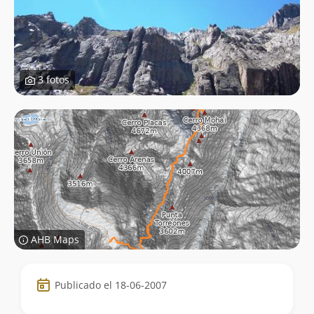
3 fotos
AHB Maps
Datos
Publicado el 18-06-2007
de