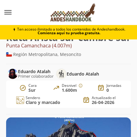
Montaña
Punta Camanchaca
Arista sur-cumbre sur
Ten acceso ilimitado a todos los contenidos de Andeshandbook.
Comienza aquí tu prueba gratuita.
Ruta Arista sur-cumbre sur
Punta Camanchaca (4.007m)
Región Metropolitana, Mesoncito
Eduardo Atalah
Eduardo Atalah
Primer colaborador
Cara
Desnivel
Jornadas
Sur
1.600m
0
Sendero
Actualizado el
Claro y marcado
26-04-2026