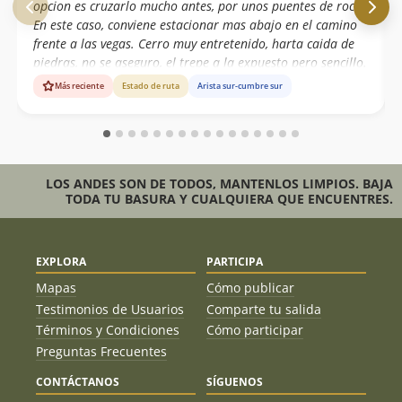
opcion es cruzarlo mucho antes, por unos puentes de roca.
En este caso, conviene estacionar mas abajo en el camino
frente a las vegas. Cerro muy entretenido, harta caida de
piedras, no se aseguro, el trepe a la expuesto pero sencillo.
Dos rapeles en la bajada.
Más reciente
Estado de ruta
Arista sur-cumbre sur
LOS ANDES SON DE TODOS, MANTENLOS LIMPIOS. BAJA
TODA TU BASURA Y CUALQUIERA QUE ENCUENTRES.
EXPLORA
PARTICIPA
Mapas
Cómo publicar
Testimonios de Usuarios
Comparte tu salida
Términos y Condiciones
Cómo participar
Preguntas Frecuentes
CONTÁCTANOS
SÍGUENOS