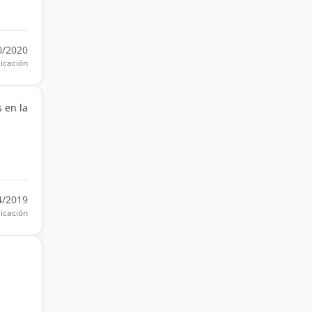
0/2020
icación
s en la
4/2019
icación