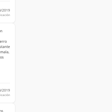
4/2019
icación
on
cerro
stante
 mala,
los
4/2019
icación
os