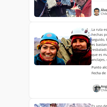
Álv
Chil
La ruta e
hechas po
seguido, t
es bastan
resbaladi
que es má
anclajes,
Punto al
Fecha de 
Ang
Chil
Es uno de