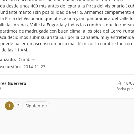
a desde unos 400 mts antes de legar a la Pirca del Visionario ( cu
undante manto ) sin posibilidad de verlo. Armamos campamento e
 la Pirca del Visionario que ofrece una gran panoramica del valle lo
alle las Arenas, Valle La Engorda y todas las cumbres que lo rodean
artimos de madrugada con buen clima, a los pies del Cerro Punt
a decidimos subir su arista Sur por la Canaleta, muy entretenida
 puede hacer un ascenso un poco mas técnico. La cumbre fue cor
 de las 11 AM.
canzado:
Cumbre
excursión:
2014-11-23
18/0
res Guerrero
e
Fecha publ
1
2
Siguiente »