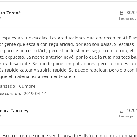
30/0
aro Zerené
e
Fecha publ
s expuesta si no escalas. Las graduaciones que aparecen en AHB s
r gente que escala con regularidad, por eso son bajas. Si escalas
e parece un cerro fácil, pero si no te sientes seguro en la roca, el 
te expuesto. La noche anterior nevó, por lo que la ruta nos tocó ba
za y desafiante. Se puede poner empotradores, pero la roca es tan
s rápido gatear y subirla rápido. Se puede rapelear, pero ojo con 
 que el material está realmente suelto.
canzado:
Cumbre
excursión:
2019-04-14
16/0
elica Tambley
e
Fecha publ
 esos cerros que no me senti cansado y disfrute mucho, acampam