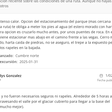
ción reciente sobre las condiciones de una ruta. Aunque no hayas
otros
ntenso calor. Opcion del estacionamiento del parque (mas cercana 
la ruta) te obliga a meter los pies al agua (el estero morado con har
tra opcion es cruzarlo mucho antes, por unos puentes de roca. En 
viene estacionar mas abajo en el camino frente a las vegas. Cerro
do, harta caida de piedras, no se aseguro, el trepe a la expuesto p
 Dos rapeles en la bajada.
canzado:
Cumbre norte
excursión:
2025-01-31
1/0
dys Gonzalez
e
Fecha publ
 y no fueron necesarios seguros ni rapeles. Alrededor de 5 horas a
avesando el valle por el glaciar cubierto para llegar a la base del
 (mucho mejor).