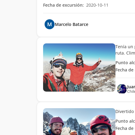
Fecha de excursión:
2020-10-11
Marcelo Batarce
Tenía un 
ruta. Cli
Punto al
Fecha de 
Jua
Chil
Divertido
Punto al
Fecha de 