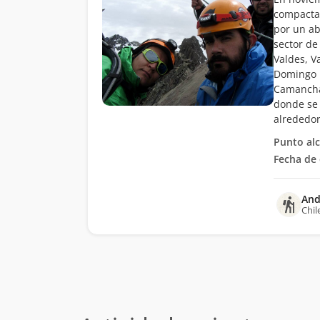
compactad
por un ab
sector de
Valdes, V
Domingo p
Camanchac
donde se
alrededor
Punto al
Fecha de 
And
Chil