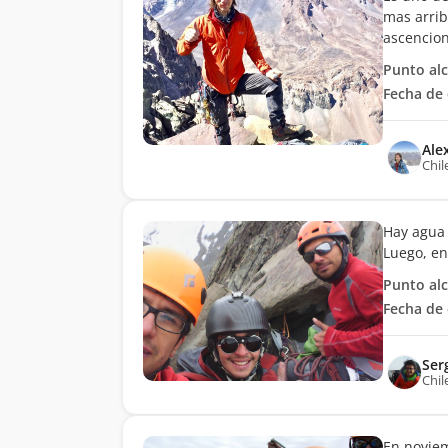
mas arriba
ascencion
Punto al
Fecha de 
Ale
Chil
Hay agua 
Luego, en
Punto al
Fecha de 
Ser
Chil
En novie