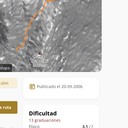
Maps
Datos
cales
Publicado el 20-09-2006
de
la
e ruta
ruta
Dificultad
13 graduaciones
Físico
3.1
/ 7