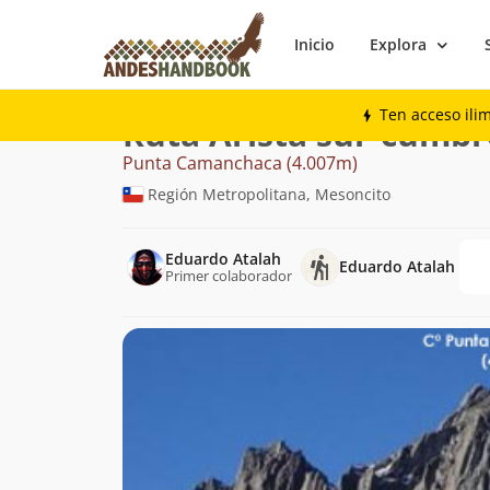
Inicio
Explora
Montaña
Punta Camanchaca
Arista s
Ten acceso ili
Ruta Arista sur-cumbr
Punta Camanchaca (4.007m)
Región Metropolitana, Mesoncito
Eduardo Atalah
Eduardo Atalah
Primer colaborador