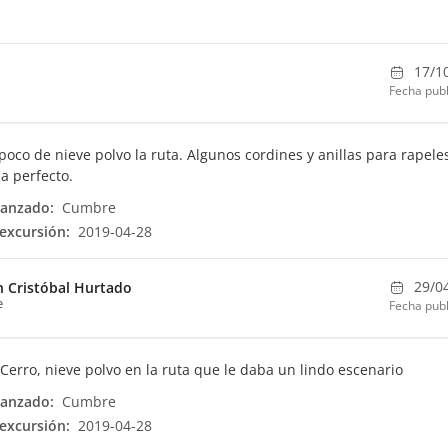
17/1
Fecha publ
poco de nieve polvo la ruta. Algunos cordines y anillas para rapele
ma perfecto.
canzado:
Cumbre
excursión:
2019-04-28
29/0
n Cristóbal Hurtado
e
Fecha publ
 Cerro, nieve polvo en la ruta que le daba un lindo escenario
canzado:
Cumbre
excursión:
2019-04-28