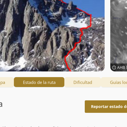
AHB 
apa
Estado de la ruta
Dificultad
Guías lo
a
Reportar estado d