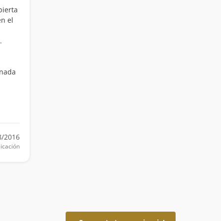
bierta
n el
.
a
onada
8/2016
icación