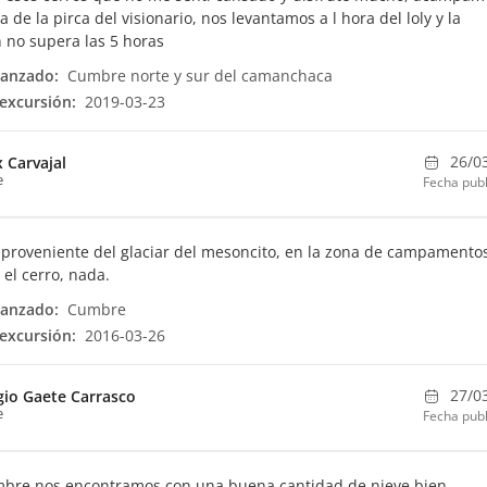
 de la pirca del visionario, nos levantamos a l hora del loly y la
 no supera las 5 horas
canzado:
Cumbre norte y sur del camanchaca
excursión:
2019-03-23
26/0
x Carvajal
e
Fecha publ
proveniente del glaciar del mesoncito, en la zona de campamentos
 el cerro, nada.
canzado:
Cumbre
excursión:
2016-03-26
27/0
gio Gaete Carrasco
e
Fecha publ
mbre nos encontramos con una buena cantidad de nieve bien