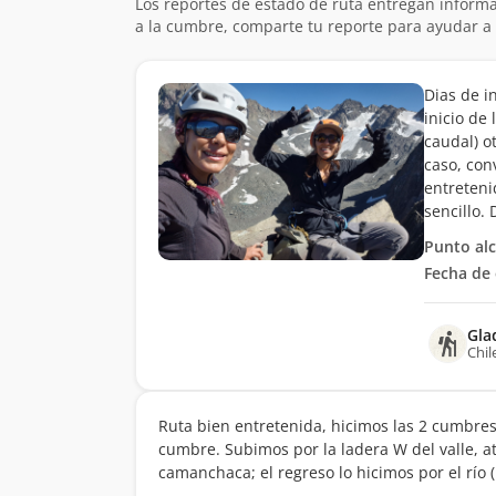
Los reportes de estado de ruta entregan informa
a la cumbre, comparte tu reporte para ayudar a 
Dias de i
inicio de 
caudal) o
caso, con
entreteni
sencillo.
Punto al
Fecha de 
Gla
Chil
Ruta bien entretenida, hicimos las 2 cumbres
cumbre. Subimos por la ladera W del valle, atr
camanchaca; el regreso lo hicimos por el río