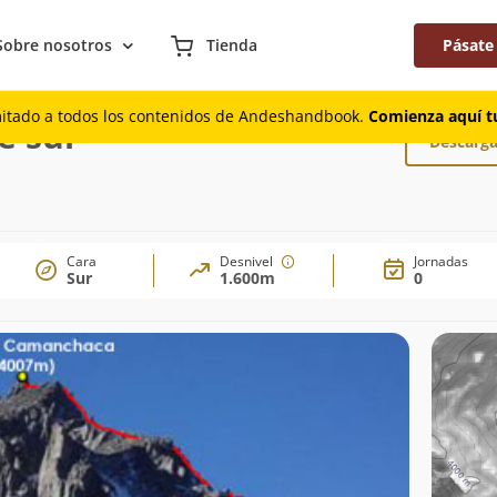
Sobre nosotros
Tienda
Pásate
ur-cumbre sur
mitado a todos los contenidos de Andeshandbook.
Comienza aquí tu
e sur
Descarga
Cara
Desnivel
Jornadas
Sur
1.600m
0