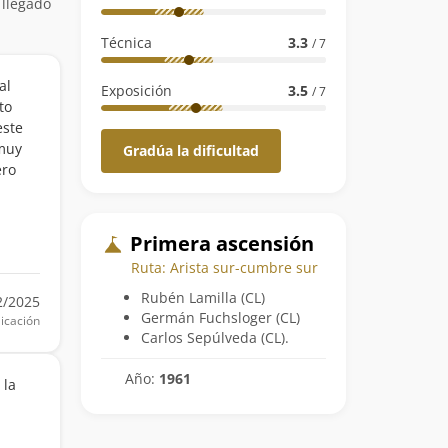
 llegado
Técnica
3.3
/ 7
al
Exposición
3.5
/ 7
to
este
 muy
Gradúa la dificultad
ero
Primera ascensión
Ruta: Arista sur-cumbre sur
Rubén Lamilla (CL)
2/2025
Germán Fuchsloger (CL)
icación
Carlos Sepúlveda (CL).
Año:
1961
 la