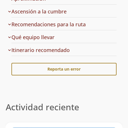
Ascensión a la cumbre
Recomendaciones para la ruta
Qué equipo llevar
Cuál
Itinerario recomendado
es
el
Reporta un error
Actividad reciente