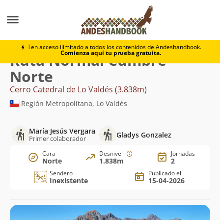
Montaña
Cerro Catedral de Lo Valdés
Normal Cumbr
Ten acceso ilimitado a todos los contenidos de Andeshandbook.
Comienza aquí tu prueba gratuita.
Ruta Normal Cumbre
Norte
Cerro Catedral de Lo Valdés (3.838m)
Región Metropolitana, Lo Valdés
María Jesús Vergara
Gladys Gonzalez
Primer colaborador
Cara
Desnivel
Jornadas
Norte
1.838m
2
Sendero
Publicado el
Inexistente
15-04-2026