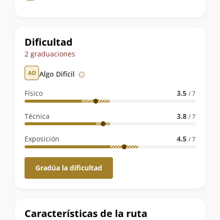
de
la
ruta
Dificultad
2 graduaciones
Algo Difícil
Físico
3.5
/ 7
Técnica
3.8
/ 7
Exposición
4.5
/ 7
Gradúa la dificultad
Características de la ruta