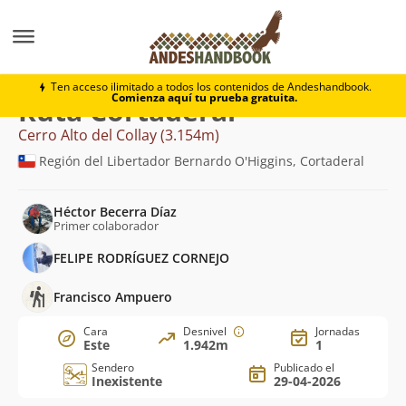
Montaña
Cerro Alto del Collay
Cortaderal
Ten acceso ilimitado a todos los contenidos de Andeshandbook.
Comienza aquí tu prueba gratuita.
Ruta Cortaderal
Cerro Alto del Collay (3.154m)
Región del Libertador Bernardo O'Higgins, Cortaderal
Héctor Becerra Díaz
Primer colaborador
FELIPE RODRÍGUEZ CORNEJO
Francisco Ampuero
Cara
Desnivel
Jornadas
Este
1.942m
1
Sendero
Publicado el
Inexistente
29-04-2026