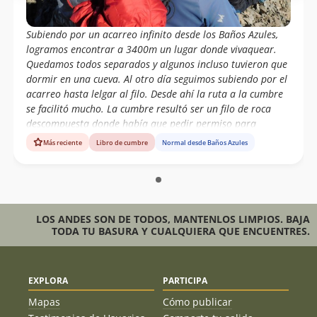
Subiendo por un acarreo infinito desde los Baños Azules,
logramos encontrar a 3400m un lugar donde vivaquear.
Quedamos todos separados y algunos incluso tuvieron que
dormir en una cueva. Al otro día seguimos subiendo por el
acarreo hasta lelgar al filo. Desde ahí la ruta a la cumbre
se facilitó mucho. La cumbre resultó ser un filo de roca
descompuesta donde había que pedir permiso para
respirar para que no se cayera todo.
Más reciente
Libro de cumbre
Normal desde Baños Azules
LOS ANDES SON DE TODOS, MANTENLOS LIMPIOS. BAJA
TODA TU BASURA Y CUALQUIERA QUE ENCUENTRES.
EXPLORA
PARTICIPA
Mapas
Cómo publicar