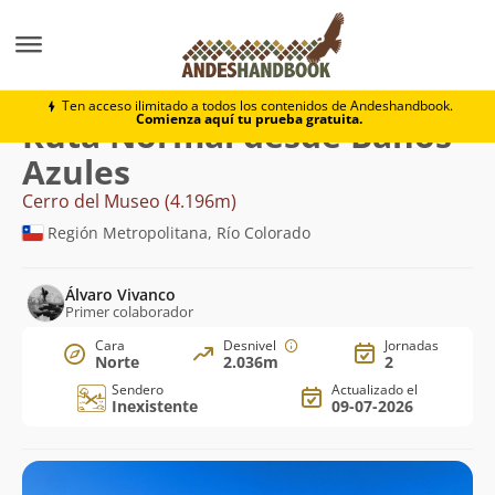
Montaña
Cerro del Museo
Normal desde Baños Azu
Ten acceso ilimitado a todos los contenidos de Andeshandbook.
Comienza aquí tu prueba gratuita.
Ruta Normal desde Baños
Azules
Cerro del Museo (4.196m)
Región Metropolitana, Río Colorado
Álvaro Vivanco
Primer colaborador
Cara
Desnivel
Jornadas
Norte
2.036m
2
Sendero
Actualizado el
Inexistente
09-07-2026