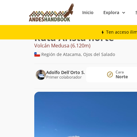
Inicio
Explora
Montaña
Volcán Medusa
Arista norte
Ten acceso ili
Ruta Arista norte
Volcán Medusa (6.120m)
Región de Atacama, Ojos del Salado
Adolfo Dell´Orto S.
Cara
Norte
Primer colaborador