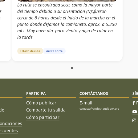
La ruta se encontraba seca, como la mayor parte
s
del tiempo debido a su orientación (N);,fueron
.
cerca de 8 horas desde el inicio de la marcha en el
punto donde dejamos la camioneta, aprox. a 5.350
mts. Muy buen día, poco viento y algo de calor en
la tarde.
Estado de ruta
Arista norte
PARTICIPA
CONTÁCTANOS
SÍ
Cómo publicar
E-mail
contacto@andeshandbook.org
de
Comparte tu salida
Cómo participar
ondiciones
ecuentes