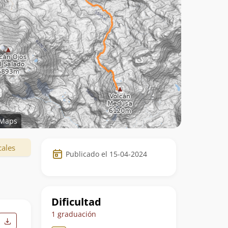
Maps
Datos
cales
Publicado el 15-04-2024
de
la
ruta
Dificultad
1 graduación