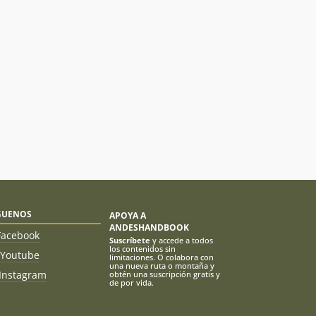
GUENOS
APOYA A
ANDESHANDBOOK
Facebook
Suscríbete
y accede a todos
los contenidos sin
Youtube
limitaciones. O colabora con
una nueva ruta o montaña y
Instagram
obtén una suscripción gratis y
de por vida.