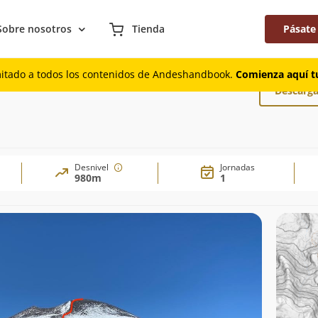
Sobre nosotros
Tienda
Pásate
mitado a todos los contenidos de Andeshandbook.
Comienza aquí tu
Descarga
Desnivel
Jornadas
980m
1