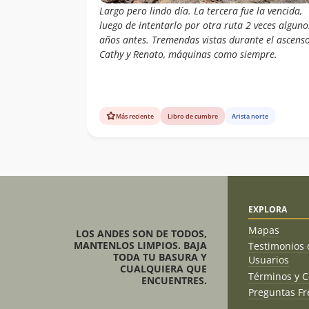
Largo pero lindo día. La tercera fue la vencida,
luego de intentarlo por otra ruta 2 veces alguno
años antes. Tremendas vistas durante el ascenso
Cathy y Renato, máquinas como siempre.
Más reciente
Libro de cumbre
Arista norte
EXPLORA
Mapas
LOS ANDES SON DE TODOS,
MANTENLOS LIMPIOS. BAJA
Testimonios 
TODA TU BASURA Y
Usuarios
CUALQUIERA QUE
Términos y C
ENCUENTRES.
Preguntas Fr