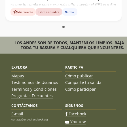
es que la cumbre norte era más alta y según el GPS era 6m
más baja.
Más reciente
Libro de cumbre
Normal
LOS ANDES SON DE TODOS, MANTENLOS LIMPIOS. BAJA
TODA TU BASURA Y CUALQUIERA QUE ENCUENTRES.
EXPLORA
PARTICIPA
Mapas
Cómo publicar
Testimonios de Usuarios
Comparte tu salida
Términos y Condiciones
Cómo participar
Preguntas Frecuentes
CONTÁCTANOS
SÍGUENOS
E-mail
Facebook
contacto@andeshandbook.org
Youtube