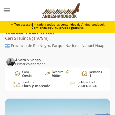
Montaña
Cerro Huinca
Normal
Ten acceso ilimitado a todos los contenidos de Andeshandbook.
Comienza aquí tu prueba gratuita.
Ruta Normal
Cerro Huinca (1.979m)
Provincia de Río Negro, Parque Nacional Nahuel Huapi
Álvaro Vivanco
Primer colaborador
Cara
Desnivel
Jornadas
Oeste
900m
1
Sendero
Publicado el
Claro y marcado
20-03-2024