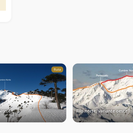
Ruta
 Norte
Filo norte, variante oeste