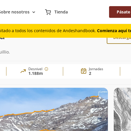
Sobre nosotros
Tienda
Pásate
ía del Puma
mitado a todos los contenidos de Andeshandbook.
Comienza aquí tu
ma
Descarga
llio.
Desnivel
Jornadas
1.188m
2