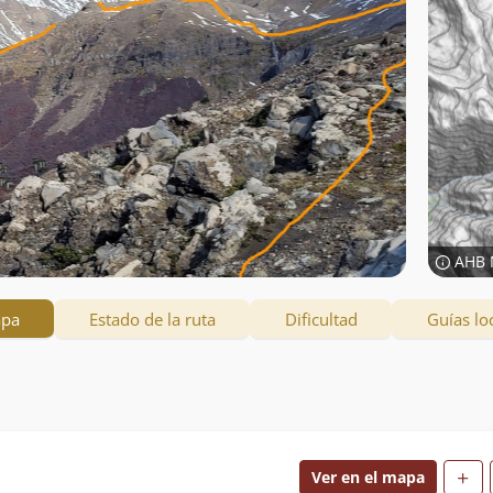
AHB 
apa
Estado de la ruta
Dificultad
Guías lo
Ver en el mapa