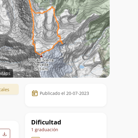
Maps
Datos
cales
Publicado el 20-07-2023
de
la
ruta
Dificultad
1 graduación