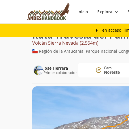
Inicio
Explora
Montaña
Volcán Sierra Nevada
Traves
Ten acceso ili
Ruta Travesía del Pu
Volcán Sierra Nevada (2.554m)
Región de la Araucanía, Parque nacional Congui
Jose Herrera
Cara
Noreste
Primer colaborador