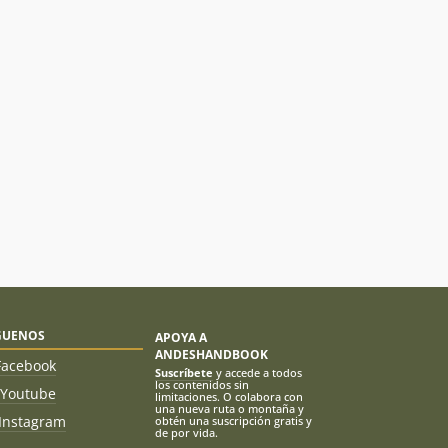
GUENOS
APOYA A
ANDESHANDBOOK
Facebook
Suscríbete
y accede a todos
los contenidos sin
Youtube
limitaciones. O colabora con
una nueva ruta o montaña y
Instagram
obtén una suscripción gratis y
de por vida.