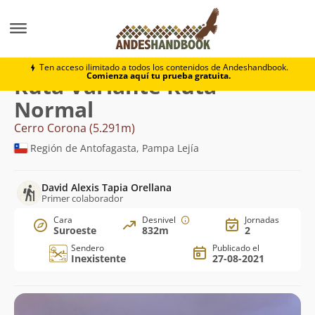
Montaña
Cerro Corona
Variante Ruta Normal
Ten acceso ilimitado a todos los contenidos de Andeshandbook.
Comienza aquí tu prueba gratuita.
Ruta Variante Ruta
Normal
Cerro Corona (5.291m)
Región de Antofagasta, Pampa Lejía
David Alexis Tapia Orellana
Primer colaborador
Cara
Desnivel
Jornadas
Suroeste
832m
2
Sendero
Publicado el
Inexistente
27-08-2021