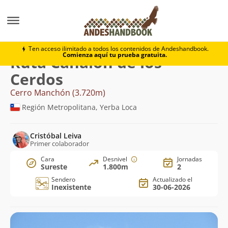
Montaña
Cerro Manchón
Canalón de los Cerdos
Ten acceso ilimitado a todos los contenidos de Andeshandbook.
Comienza aquí tu prueba gratuita.
Ruta Canalón de los
Cerdos
Cerro Manchón (3.720m)
Región Metropolitana, Yerba Loca
Cristóbal Leiva
Primer colaborador
Cara
Desnivel
Jornadas
Sureste
1.800m
2
Sendero
Actualizado el
Inexistente
30-06-2026