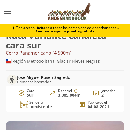
Montaña
Cerro Panamericano
Variante canaleta car
Ten acceso ilimitado a todos los contenidos de Andeshandbook.
Comienza aquí tu prueba gratuita.
Ruta Variante canaleta
cara sur
Cerro Panamericano (4.500m)
Región Metropolitana, Glaciar Nieves Negras
Jose Miguel Rosen Sagredo
Primer colaborador
Cara
Desnivel
Jornadas
Sur
3.005.004m
2
Sendero
Publicado el
Inexistente
04-08-2021