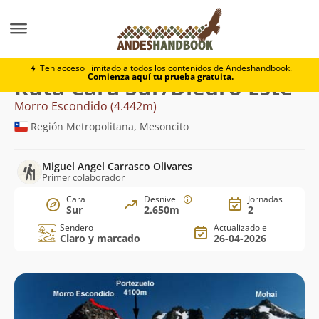
Montaña
Morro Escondido
Cara Sur/Diedro Este
Ten acceso ilimitado a todos los contenidos de Andeshandbook.
Comienza aquí tu prueba gratuita.
Ruta Cara Sur/Diedro Este
Morro Escondido (4.442m)
Región Metropolitana, Mesoncito
Miguel Angel Carrasco Olivares
Primer colaborador
Cara
Desnivel
Jornadas
Sur
2.650m
2
Sendero
Actualizado el
Claro y marcado
26-04-2026