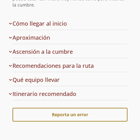
la cumbre.
de
Cómo llegar al inicio
la
ruta
Aproximación
Ascensión a la cumbre
Recomendaciones para la ruta
Qué equipo llevar
Cuál
Itinerario recomendado
es
el
Reporta un error