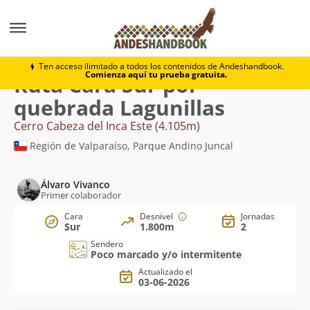
Montaña
Cerro Cabeza del Inca Este
Cara Sur por q
Ten acceso ilimitado a todos los contenidos de Andeshandbook.
Comienza aquí tu prueba gratuita.
Ruta Cara Sur por
quebrada Lagunillas
Cerro Cabeza del Inca Este (4.105m)
Región de Valparaíso, Parque Andino Juncal
Álvaro Vivanco
Primer colaborador
Cara
Desnivel
Jornadas
Sur
1.800m
2
Sendero
Poco marcado y/o intermitente
Actualizado el
03-06-2026