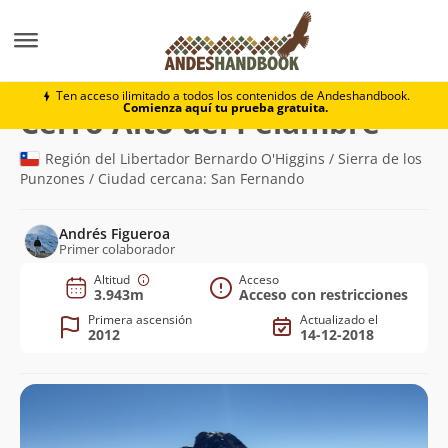
Montaña
Cerro Alto del Pelambre
Ten acceso ilimitado a todos los contenidos de Andeshandbook.
Comienza aquí tu prueba gratuita.
(3.943
Cerro Alto del Pelambre
Región del Libertador Bernardo O'Higgins / Sierra de los
Punzones / Ciudad cercana: San Fernando
Andrés Figueroa
Primer colaborador
Altitud
Acceso
3.943m
Acceso con restricciones
Primera ascensión
Actualizado el
2012
14-12-2018