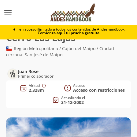
Montaña
Cerro Las Lajas
Ten acceso ilimitado a todos los contenidos de Andeshandbook.
Comienza aquí tu prueba gratuita.
(2.328m)
Cerro Las Lajas
Región Metropolitana / Cajón del Maipo / Ciudad
cercana: San José de Maipo
Juan Rose
Primer colaborador
Altitud
Acceso
2.328m
Acceso con restricciones
Actualizado el
31-12-2002