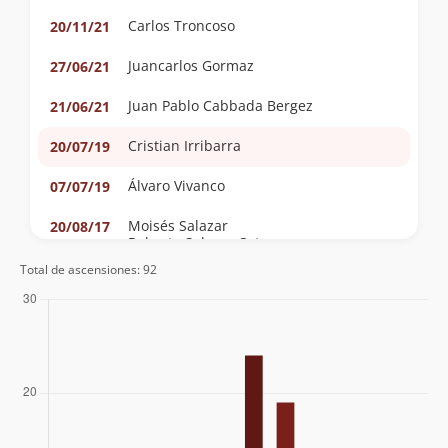
Carlos Troncoso
20/11/21
Juancarlos Gormaz
27/06/21
Juan Pablo Cabbada Bergez
21/06/21
Cristian Irribarra
20/07/19
Álvaro Vivanco
07/07/19
Moisés Salazar
20/08/17
Roberto Salazar Ortega
Total de ascensiones: 92
Cristian Valdés
09/07/17
Marcelo Duarte
29/04/17
Roger Blairs
03/10/16
Jaime Rojas
16/07/16
Francisco Armijo
Álvaro Pérez Lara