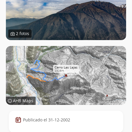
2 fotos
AHB Maps
Datos
Publicado el 31-12-2002
de