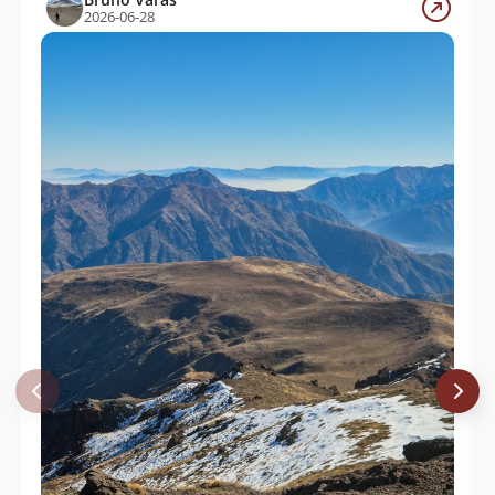
2026-06-28
Mauricio Y Enrique Cerda
01/10/04
Álvaro Vivanco
18/07/04
Ulises Riquelme, Jenny Galaz, Gustavo
09/08/03
Vergara Y José Santibáñez
Juan Rose
07/12/02
Felipe Herrera Urrutia Y Marcos
04/03/00
Maturana
Vicente Ruiz
01/09/97