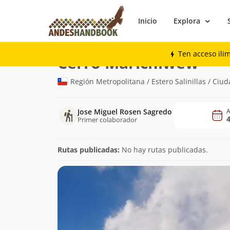
Inicio
Explora
Montaña
Cerro Marichiwew
Ten acceso ili
(4.539
Cerro Marichiwew
Región Metropolitana / Estero Salinillas / Ciu
Jose Miguel Rosen Sagredo
A
Primer colaborador
Rutas publicadas:
No hay rutas publicadas.