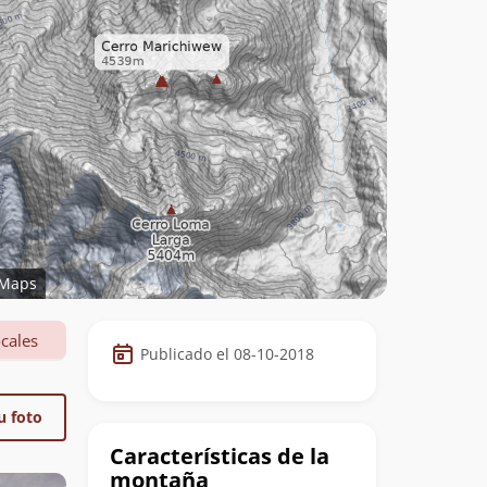
Maps
Datos
cales
Publicado el 08-10-2018
de
la
u foto
cumbre
Características de la
montaña