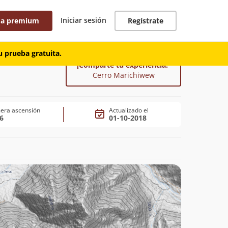
Iniciar sesión
 a premium
Regístrate
 prueba gratuita.
¡Comparte tu experiencia!
Cerro Marichiwew
era ascensión
Actualizado el
6
01-10-2018