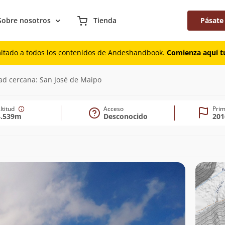
Sobre nosotros
Tienda
Pásate
mitado a todos los contenidos de Andeshandbook.
Comienza aquí tu
m)
dad cercana: San José de Maipo
ltitud
Acceso
Prim
4.539m
Desconocido
201