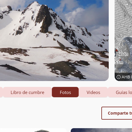
AHB 
Libro de cumbre
Fotos
Videos
Guías lo
Comparte t